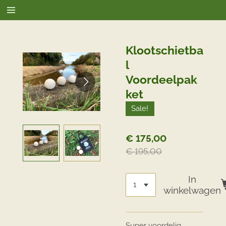
Ga
direct
naar
de
Klootschietba
hoofdinhoud
l
Voordeelpak
ket
Sale!
€ 175,00
€ 195,00
In
winkelwagen
Super voordelig