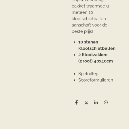
pakket waarmee u
meteen 10
klootschietballen
aanschaft voor de
beste prijs!
10 stenen
Klootschietballen
2 Klootzakken
(groot) 40x40cm
Speluitleg
Scoreformulieren
D
D
S
D
e
e
h
e
l
e
a
l
e
l
r
e
n
e
n