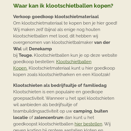
Waar kan ik klootschietballen kopen?
Verkoop goedkoop klootschietmateriaal
Om klootschietmateriaal te kopen ben je hier goed!
Wij maken zelf (bijna) als enige nog houten
klootschietballen met lood, dit hebben wij
overgenomen van klootschietbalmaker
van der
Wal
uit
Denekamp
bij
Teuge.
Klootschietballen kun je op deze website
goedkoop bestellen:
Klootschietballen
Kopen.
Klootschietmateriaal kunt u hier goedkoop
kopen zoals klootschietharken en een Klootzak!
Klootschieten als bedrijfsuitje of familiedag
Klootschieten is een populaire en goedkope
groepsactiviteit. Wanneer u het spel klootschieten
wil aanbieden als bedrijfsuitje of
teambuildingsactiviteit op uw
camping
,
buiten
locatie
of
zalencentrum
dan kunt u het
goedkoopst klootschietballen
hier bestellen
. Wij
geven korting bij grotere aantallen kloten en