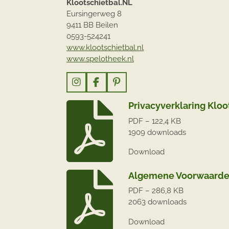
Klootschietbal.NL
Eursingerweg 8
9411 BB Beilen
0593-524241
www.klootschietbal.nl
www.spelotheek.nl
I
F
P
n
a
i
Privacyverklaring Kloo
s
c
n
t
e
t
PDF – 122,4 KB
a
b
e
1909 downloads
g
o
r
r
o
e
a
k
s
Download
m
t
Algemene Voorwaard
PDF – 286,8 KB
2063 downloads
Download