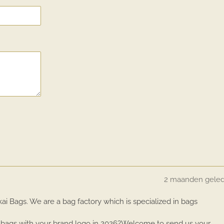
2 maanden gele
 Bags. We are a bag factory which is specialized in bags
e bags with your brand logo in 2026?Welcome to send us your