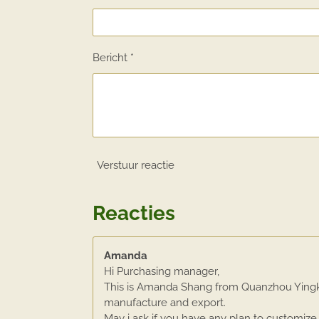
Bericht *
Verstuur reactie
Reacties
Amanda
Hi Purchasing manager,
This is Amanda Shang from Quanzhou Yingkai
manufacture and export.
May i ask if you have any plan to customiz