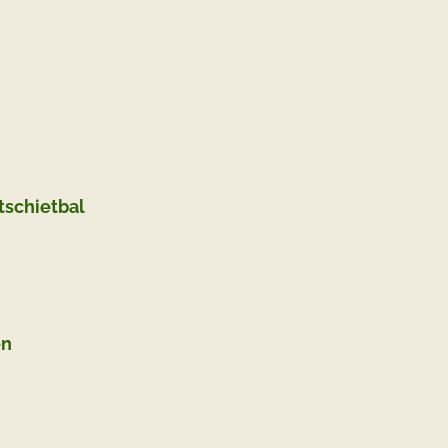
tschietbal
en