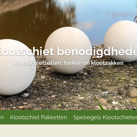
lootschiet benodigdhed
Klootschietballen, harken en klootzakken
en
Klootschiet Pakketten
Spelregels Klootschiete