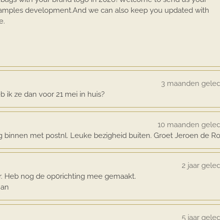
 samples development.And we can also keep you updated with
e.
3 maanden gele
eb ik ze dan voor 21 mei in huis?
10 maanden gele
 binnen met postnl. Leuke bezigheid buiten. Groet Jeroen de R
2 jaar gele
ar. Heb nog de op0richting mee gemaakt.
han
5 jaar gele